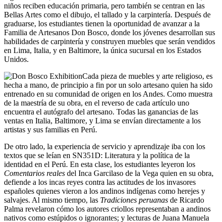
niños reciben educación primaria, pero también se centran en las
Bellas Artes como el dibujo, el tallado y la carpintería. Después de
graduarse, los estudiantes tienen la oportunidad de avanzar a la
Familia de Artesanos Don Bosco, donde los jóvenes desarrollan sus
habilidades de carpintería y construyen muebles que serán vendidos
en Lima, Italia, y en Baltimore, la única sucursal en los Estados
Unidos.
Cada pieza de muebles y arte religioso, es
hecha a mano, de principio a fin por un solo artesano quien ha sido
entrenado en su comunidad de origen en los Andes. Como muestra
de la maestría de su obra, en el reverso de cada artículo uno
encuentra el autógrafo del artesano. Todas las ganancias de las
ventas en Italia, Baltimore, y Lima se envían directamente a los
artistas y sus familias en Perú.
De otro lado, la experiencia de servicio y aprendizaje iba con los
textos que se leían en SN351D: Literatura y la política de la
identidad en el Perú. En esta clase, los estudiantes leyeron los
Comentarios reales
del Inca Garcilaso de la Vega quien en su obra,
defiende a los incas reyes contra las actitudes de los invasores
españoles quienes vieron a los andinos indígenas como herejes y
salvajes. Al mismo tiempo, las
Tradiciones peruanas
de Ricardo
Palma revelaron cómo los autores criollos representaban a andinos
nativos como estúpidos o ignorantes; y lecturas de Juana Manuela