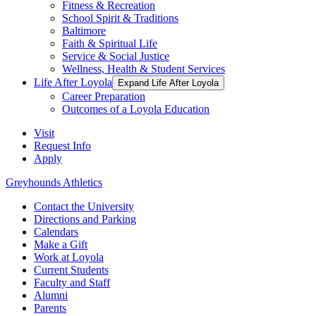
Fitness & Recreation
School Spirit & Traditions
Baltimore
Faith & Spiritual Life
Service & Social Justice
Wellness, Health & Student Services
Life After Loyola
Expand Life After Loyola
Career Preparation
Outcomes of a Loyola Education
Visit
Request Info
Apply
Greyhounds Athletics
Contact the University
Directions and Parking
Calendars
Make a Gift
Work at Loyola
Current Students
Faculty and Staff
Alumni
Parents