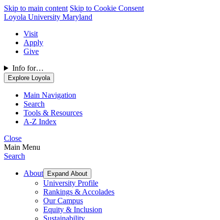
Skip to main content
Skip to Cookie Consent
Loyola University Maryland
Visit
Apply
Give
Info for…
Explore Loyola
Main Navigation
Search
Tools & Resources
A-Z Index
Close
Main Menu
Search
About
Expand About
University Profile
Rankings & Accolades
Our Campus
Equity & Inclusion
Sustainability