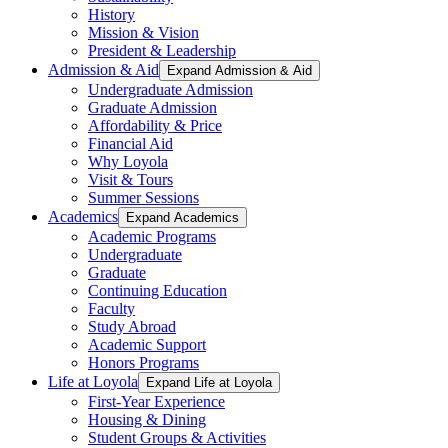
History
Mission & Vision
President & Leadership
Admission & Aid
Expand Admission & Aid
Undergraduate Admission
Graduate Admission
Affordability & Price
Financial Aid
Why Loyola
Visit & Tours
Summer Sessions
Academics
Expand Academics
Academic Programs
Undergraduate
Graduate
Continuing Education
Faculty
Study Abroad
Academic Support
Honors Programs
Life at Loyola
Expand Life at Loyola
First-Year Experience
Housing & Dining
Student Groups & Activities