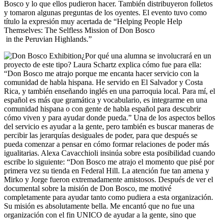
Bosco y lo que ellos pudieron hacer. También distribuyeron folletos
y tomaron algunas preguntas de los oyentes. El evento tuvo como
título la expresión muy acertada de “Helping People Help
Themselves: The Selfless Mission of Don Bosco
in the Peruvian Highlands.”
¿Por qué una alumna se involucrará en un
proyecto de este tipo? Laura Schartz explica cómo fue para ella:
“Don Bosco me atrajo porque me encanta hacer servicio con la
comunidad de habla hispana. He servido en El Salvador y Costa
Rica, y también enseñando inglés en una parroquia local. Para mí, el
español es más que gramática y vocabulario, es integrarme en una
comunidad hispana o con gente de habla español para descubrir
cómo viven y para ayudar donde pueda.” Una de los aspectos bellos
del servicio es ayudar a la gente, pero también es buscar maneras de
percibir las jerarquías desiguales de poder, para que después se
pueda comenzar a pensar en cómo formar relaciones de poder más
igualitarias. Alexa Cavacchioli insinúa sobre esta posibilidad cuando
escribe lo siguiente: “Don Bosco me atrajo el momento que pisé por
primera vez su tienda en Federal Hill. La atención fue tan amena y
Mirko y Jorge fueron extremadamente amistosos. Después de ver el
documental sobre la misión de Don Bosco, me motivé
completamente para ayudar tanto como pudiera a esta organización.
Su misión es absolutamente bella. Me encantó que no fue una
organización con el fin UNICO de ayudar a la gente, sino que