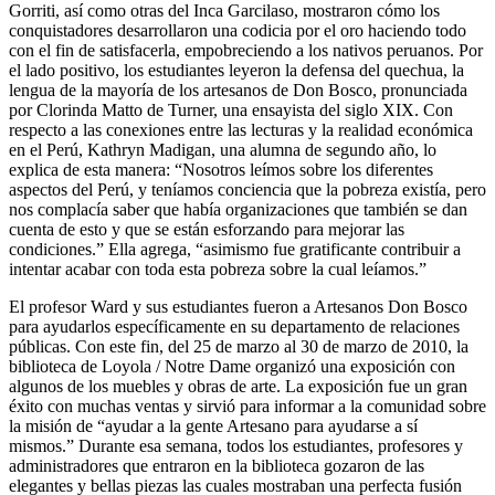
Gorriti, así como otras del Inca Garcilaso, mostraron cómo los
conquistadores desarrollaron una codicia por el oro haciendo todo
con el fin de satisfacerla, empobreciendo a los nativos peruanos. Por
el lado positivo, los estudiantes leyeron la defensa del quechua, la
lengua de la mayoría de los artesanos de Don Bosco, pronunciada
por Clorinda Matto de Turner, una ensayista del siglo XIX. Con
respecto a las conexiones entre las lecturas y la realidad económica
en el Perú, Kathryn Madigan, una alumna de segundo año, lo
explica de esta manera: “Nosotros leímos sobre los diferentes
aspectos del Perú, y teníamos conciencia que la pobreza existía, pero
nos complacía saber que había organizaciones que también se dan
cuenta de esto y que se están esforzando para mejorar las
condiciones.” Ella agrega, “asimismo fue gratificante contribuir a
intentar acabar con toda esta pobreza sobre la cual leíamos.”
El profesor Ward y sus estudiantes fueron a Artesanos Don Bosco
para ayudarlos específicamente en su departamento de relaciones
públicas. Con este fin, del 25 de marzo al 30 de marzo de 2010, la
biblioteca de Loyola / Notre Dame organizó una exposición con
algunos de los muebles y obras de arte. La exposición fue un gran
éxito con muchas ventas y sirvió para informar a la comunidad sobre
la misión de “ayudar a la gente Artesano para ayudarse a sí
mismos.” Durante esa semana, todos los estudiantes, profesores y
administradores que entraron en la biblioteca gozaron de las
elegantes y bellas piezas las cuales mostraban una perfecta fusión