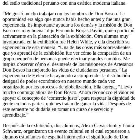
del estilo tradicional peruano con una estética moderna italiana.
“Me gustó mucho trabajar con los hombres de Don Bosco. La
oportunidad era algo que nunca había hecho antes y fue una gran
experiencia. Es importante ayudar a los demás y la misión de Don
Bosco es muy buena” dijo Fernando Borjas-Pavón, quien participó
activamente en la planeación de la exhibición. Otra alumna muy
involucrada en la exhibición fue Helen White, y ella describió su
experiencia de esta manera: “Una de las cosas más sobresalientes
que yo aprendí de la exhibición fue ver cómo la compasión de un
grupo pequeño de personas puede efectuar grandes cambios. Me
inspira observar cómo el desinterés de los misioneros de Artesanos
Don Bosco ha mejorado las vidas de ciudadanos peruanos.” La
experiencia de Helen le ha ayudado a comprender la distribución
desigual de poder económico en nuestro mundo cada vez
organizado por los procesos de globalización. Ella agrega, “Llevo
mucho conmigo ahora de Don Bosco. Ahora reconozco el valor en
apoyar el concepto de ‘comercio justo’, para respetar la dignidad de
gente en todas partes, quienes tratan de ganar la vida. Después de
este semestre no dudaría en tomar un curso de servicio y
aprendizaje.”
Después de la exhibición, dos alumnas, Alexa Cavacchioli y Laura
Schwartz, organizaron un evento cultural en el cual expusieron a
algunos estudiantes de español intermedio el significado de Don