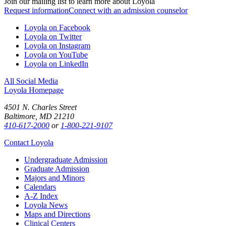
Join our mailing list to learn more about Loyola
Request information
Connect with an admission counselor
Loyola on Facebook
Loyola on Twitter
Loyola on Instagram
Loyola on YouTube
Loyola on LinkedIn
All Social Media
Loyola Homepage
4501 N. Charles Street
Baltimore, MD 21210
410-617-2000
or
1-800-221-9107
Contact Loyola
Undergraduate Admission
Graduate Admission
Majors and Minors
Calendars
A-Z Index
Loyola News
Maps and Directions
Clinical Centers